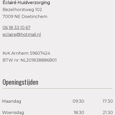
Éclairé Huidverzorging
Bezelhorstweg 102
7009 NE Doetinchem
06 18 33 10 67
eclaire@hotmail.nl
KvK Arnhem: 59607424
BTW nr: NL201838886B01
Openingstijden
Maandag
09:30
17:30
Woensdag
18:30
21:30