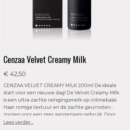
Cenzaa Velvet Creamy Milk
€ 42,50
CENZAA VELVET CREAMY MILK 200ml De ideale
start voor een nieuwe dag! De Velvet Creamy Milk
is een ultra-zachte reinigingsmelk op crèmebasis.
Haar romige textuur en de zachte geurnoten
zorgen voor een zeer aangenaam gebruik. Door
toevoeging van o.a. zoete amandelolie is de Velvet
Lees verder...
Creamy Milk geschikt voor alle huidtypen en in het