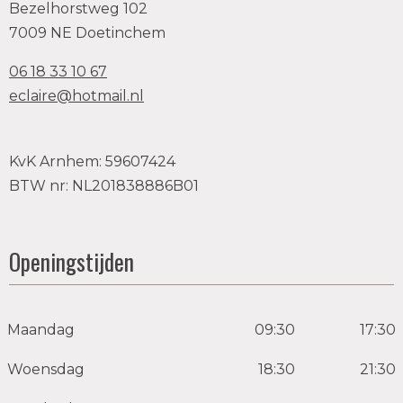
Bezelhorstweg 102
7009 NE Doetinchem
06 18 33 10 67
eclaire@hotmail.nl
KvK Arnhem: 59607424
BTW nr: NL201838886B01
Openingstijden
Maandag
09:30
17:30
Woensdag
18:30
21:30