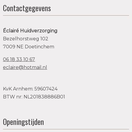
Contactgegevens
Éclairé Huidverzorging
Bezelhorstweg 102
7009 NE Doetinchem
06 18 33 10 67
eclaire@hotmail.nl
KvK Arnhem: 59607424
BTW nr: NL201838886B01
Openingstijden