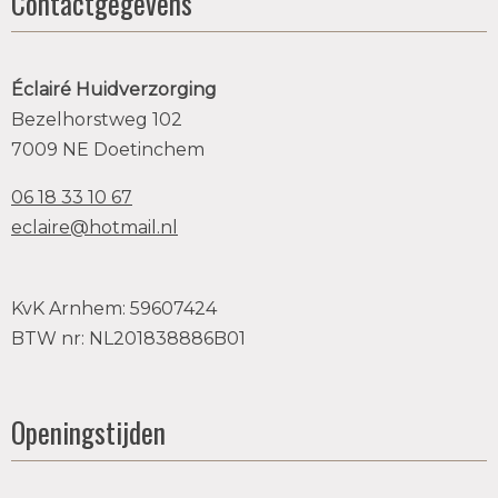
Contactgegevens
Éclairé Huidverzorging
Bezelhorstweg 102
7009 NE Doetinchem
06 18 33 10 67
eclaire@hotmail.nl
KvK Arnhem: 59607424
BTW nr: NL201838886B01
Openingstijden