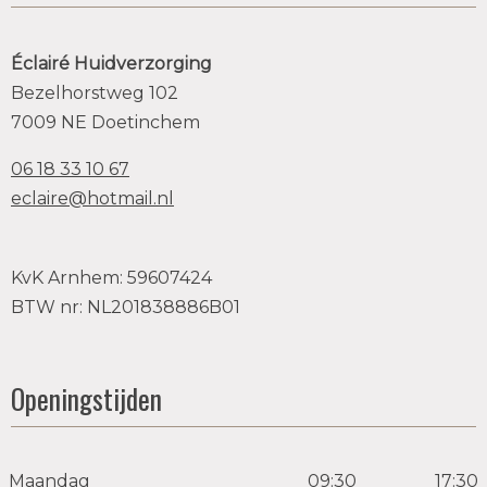
Éclairé Huidverzorging
Bezelhorstweg 102
7009 NE Doetinchem
06 18 33 10 67
eclaire@hotmail.nl
KvK Arnhem: 59607424
BTW nr: NL201838886B01
Openingstijden
Maandag
09:30
17:30