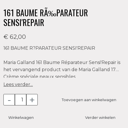
161 BAUME RÃ‰PARATEUR
SENSI'REPAIR
€ 62,00
161 BAUME R?PARATEUR SENSI'REPAIR
Maria Galland 161 Baume Réparateur Sensi'Repair is
het vervangend product van de Maria Galland 17B
Crème spéciale peaux sensibles.
Lees verder...
Kalmerende herstellende rijke crème.
-
+
De Maria Galland 161 Baume Réparateur
Toevoegen aan winkelwagen
Sensi'Repair, met rijke textuur, bevat exclusieve
werkstoffen die de reactieve en gestreste
Winkelwagen
Verder winkelen
gevoelige huid voeden, herstellen en kalmeren.