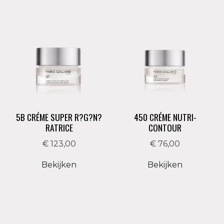
Huidtype:
Reactieve en gestreste gevoelige huid
Belangrijkste werkstoffen:
Manuka honing extract
Hydrateert en verzacht de huid.
Hyaluronzuur
Kalmeert en hydrateert de huid diep.
5B CRÉME SUPER R?G?N?
450 CRÉME NUTRI-
RATRICE
CONTOUR
Arnica-extract
€ 123,00
€ 76,00
Vermindert ontstekingen en irritatie.
Bekijken
Bekijken
Kamille-extract
Kalmeert en biedt comfort.
Gebruik:
Breng 's avonds of als kuur aan op gelaat, hals en