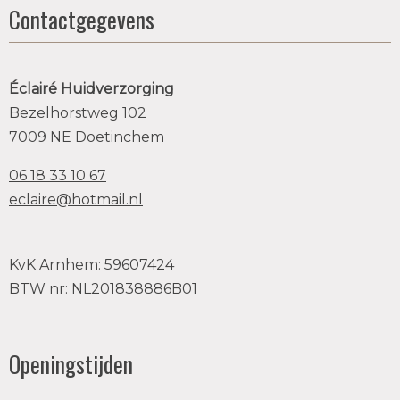
Contactgegevens
Éclairé Huidverzorging
Bezelhorstweg 102
7009 NE Doetinchem
06 18 33 10 67
eclaire@hotmail.nl
KvK Arnhem: 59607424
BTW nr: NL201838886B01
Openingstijden