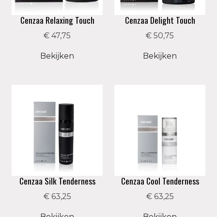
Breng de Cenzaa 360 Skincode Night iedere avond
Cenzaa Relaxing Touch
Cenzaa Delight Touch
met opwaartse bewegingen aan op de gereinigde
€ 47,75
€ 50,75
huid van gezicht, hals en decolleté. Breng voor
optimaal resultaat een 360 Skincode Cocktail aan
Bekijken
Bekijken
onder de crème. U kunt de DNA Night inmasseren
met de Cell Activating Cupping Massage. Dit
verbetert de doorbloeding, de afvoer van
afvalstoffen en de toevoer van zuurstof. Voer deze
massage drie tot vier keer per week uit (5-7
minuten) voor een steviger, gezonder en
stralender huid. Bouw het gebruik van DNA Night
geleidelijk op zodat de huid kan wennen.
Cenzaa Silk Tenderness
Cenzaa Cool Tenderness
€ 63,25
€ 63,25
Bekijken
Bekijken